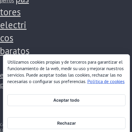
perros
tores
electri
cos
baratos
Utilizamos cookies propias y de terceros para garantizar el
pastores
funcionamiento de la web, medir su uso y mejorar nuestros
electricos
servicios. Puede aceptar todas las cookies, rechazar las no
necesarias o configurar sus preferencias.
Política de cookies
potentes
Aceptar todo
Rechazar
Copyright © 2026
Pastores
Eléctricos Zagal
. All rights reserved.