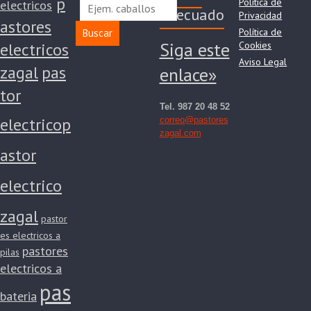
p
Política de
electricos
adecuado
Privacidad
astores
Política de
Buscar
Siga este
electricos
Cookies
Aviso Legal
zagal
pas
enlace»
tor
Tel. 987 20 48 52
electrico
p
correo@pastores
zagal.com
astor
electrico
zagal
pastor
es electricos a
pastores
pilas
electricos a
pas
bateria