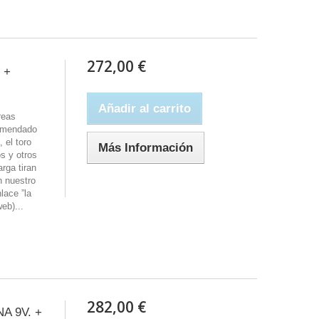
272,00 €
 +
Añadir al carrito
reas
comendado
 el toro
Más Información
os y otros
arga tiran
n nuestro
lace ”la
eb)...
282,00 €
A 9V. +