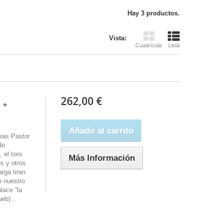
Hay 3 productos.
Vista:
Cuadrícula
Lista
262,00 €
 +
Añadir al carrito
eas Pastor
do
 el toro
Más Información
os y otros
arga tiran
n nuestro
lace ”la
eb)...