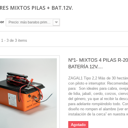
RES MIXTOS PILAS + BAT.12V.
por
Precio: más baratos primero
1 - 3 de 3 items
Nº1- MIXTOS 4 PILAS R-20
BATERÍA 12V....
ZAGAL1 Tipo 2,2 Más de 30 hectár
con piloto e interruptor. Recomenda
para: Son ideales para cabra, oveja,
de lidia, jabalí, cerdo, corzos, cierv
del género, ya que al recibir la desc
para adelante rompiéndolo todo. Co
diseño no rompen el alambre (ver en
instalación de la cerca” en nuestra w
Agotado