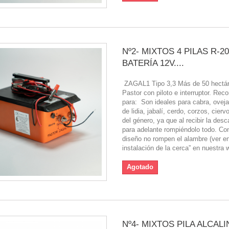
Nº2- MIXTOS 4 PILAS R-20
BATERÍA 12V....
ZAGAL1 Tipo 3,3 Más de 50 hectá
Pastor con piloto e interruptor. Re
para: Son ideales para cabra, oveja,
de lidia, jabalí, cerdo, corzos, cierv
del género, ya que al recibir la desc
para adelante rompiéndolo todo. Co
diseño no rompen el alambre (ver en
instalación de la cerca” en nuestra w
Agotado
Nº4- MIXTOS PILA ALCALIN