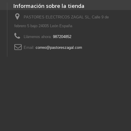
Información sobre la tienda
PASTORES ELECTRICOS ZAGAL SL, Calle 9 de
febrero 5 bajo 24005 León España
Llámenos ahora:
987204852
Email:
correo@pastoreszagal.com