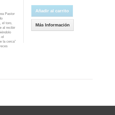
Añadir al carrito
ea Pastor
do
 el toro,
Más Información
 al recibir
piéndolo
 el
e la cerca”
veces