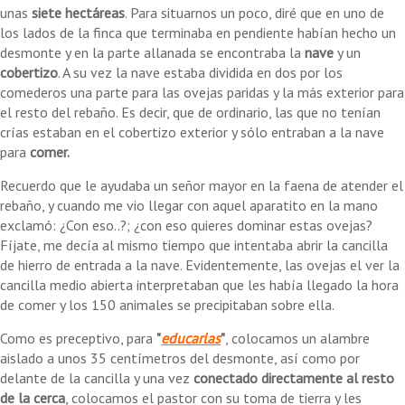
unas
siete hectáreas
. Para situarnos un poco, diré que en uno de
los lados de la finca que terminaba en pendiente habían hecho un
desmonte y en la parte allanada se encontraba la
nave
y un
cobertizo
. A su vez la nave estaba dividida en dos por los
comederos una parte para las ovejas paridas y la más exterior para
el resto del rebaño. Es decir, que de ordinario, las que no tenían
crías estaban en el cobertizo exterior y sólo entraban a la nave
para
comer.
Recuerdo que le ayudaba un señor mayor en la faena de atender el
rebaño, y cuando me vio llegar con aquel aparatito en la mano
exclamó: ¿Con eso..?; ¿con eso quieres dominar estas ovejas?
Fíjate, me decía al mismo tiempo que intentaba abrir la cancilla
de hierro de entrada a la nave. Evidentemente, las ovejas el ver la
cancilla medio abierta interpretaban que les había llegado la hora
de comer y los 150 animales se precipitaban sobre ella.
Como es preceptivo, para
"
educarlas
"
, colocamos un alambre
aislado a unos 35 centímetros del desmonte, así como por
delante de la cancilla y una vez
conectado directamente al resto
de la cerca
, colocamos el pastor con su toma de tierra y les