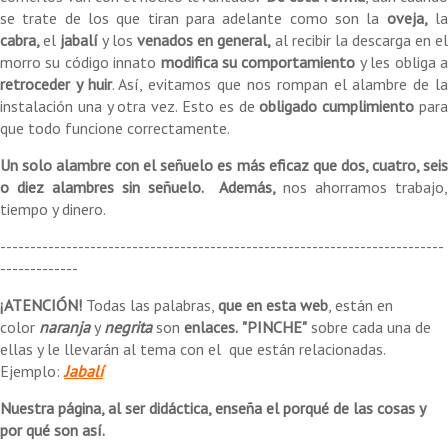
se trate de los que tiran para adelante como son la
oveja,
l
cabra,
el
jabalí
y los
venados en general,
al recibir la descarga en el
morro su código innato
modifica su comportamiento
y les obliga 
retroceder y huir
. Así, evitamos que nos rompan el alambre de l
instalación una y otra vez. Esto es de
obligado cumplimiento
par
que todo funcione correctamente.
Un solo alambre con el señuelo es más eficaz que dos, cuatro, seis
o diez alambres sin señuelo. Además,
nos ahorramos trabajo
tiempo y dinero.
--------------------------------------------------------------------------
-------------
¡ATENCIÓN!
Todas las palabras,
que en esta web
, están en
color
naranja
y
negrita
son
enlaces.
"PINCHE"
sobre cada una de
ellas y le llevarán al tema con el que están relacionadas.
Ejemplo:
Jabalí
Nuestra página, al ser didáctica, enseña el porqué de las cosas y
por qué son así.