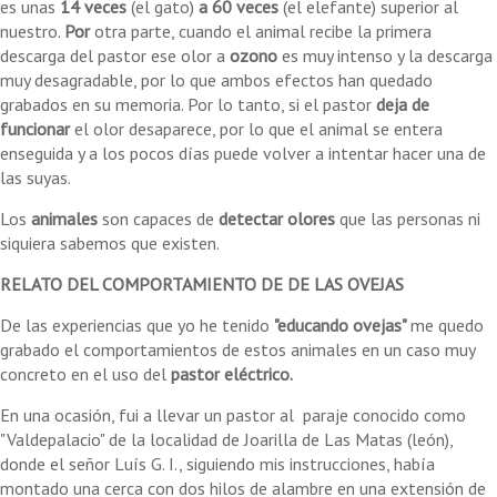
es unas
14 veces
(el gato)
a 60 veces
(el elefante) superior al
nuestro.
Por
otra parte, cuando el animal recibe la primera
descarga del pastor ese olor a
ozono
es muy intenso y la descarga
muy desagradable, por lo que ambos efectos han quedado
grabados en su memoria. Por lo tanto, si el pastor
deja de
funcionar
el olor desaparece, por lo que el animal se entera
enseguida y a los pocos días puede volver a intentar hacer una de
las suyas.
Los
animales
son capaces de
detectar olores
que las personas ni
siquiera sabemos que existen.
RELATO DEL COMPORTAMIENTO DE DE LAS OVEJAS
De las experiencias que yo he tenido
"educando ovejas"
me quedo
grabado el comportamientos de estos animales en un caso muy
concreto en el uso del
pastor eléctrico.
En una ocasión, fui a llevar un pastor al paraje conocido como
"Valdepalacio" de la localidad de Joarilla de Las Matas (león),
donde el señor Luís G. I., siguiendo mis instrucciones, había
montado una cerca con dos hilos de alambre en una extensión de