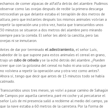
echamos de comer alpacas de alfalfa detrás del alambre. Pudimos
observar como las ovejas después de recibir la primera descarga
retrocedían ya que delante estaba el terraplén de dos metros de
altura, pero que instantes después los mismos animales volvían a
repetir la operación una y otra vez, hasta que transcurridos unos
30 minutos se situaron a dos metros del alambre pero mirando
siempre para la comida. El señor les abrió la cancilla, pero las
ovejas ni se inmutaron.
Antes de dar por terminado
el adiestramiento,
el señor Luís,
sabedor de lo que supone para estos animales el cereal en grano,
trajo un
cubo de cebada
y se la echó detrás del alambre. ¿Pueden
creer que con la golosina del cereal no hubo ni una sola oveja que
no volviera a repetir la operación una y otra vez como antes?.
Ahora sí, tengo que decir que antes de 15 minutos todo se había
calmado.
Transcurridos unos tres meses, yo volví a pasar camino de Sahagún
de Campos por aquella carretera, paré mi coche y al percatarse el
señor Luís de mi presencia salió a recibirme al medio del campo, ya
que la nave estaba a 60 metros de la carretera. Por la forma de