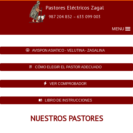
Pastores Eléctricos Zagal
987 204 852 – 633 099 003
MENU
AVISPON ASIATICO - VELUTINA - ZAGALINA
CÓMO ELEGIR EL PASTOR ADECUADO
VER COMPROBADOR
LIBRO DE INSTRUCCIONES
NUESTROS PASTORES