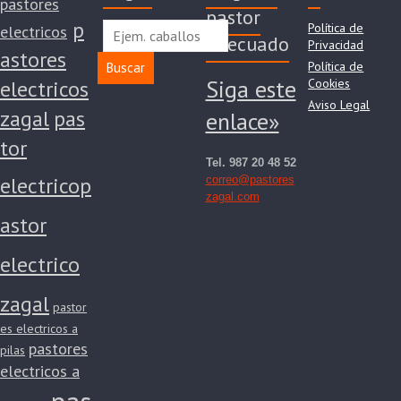
pastores
pastor
p
Política de
electricos
adecuado
Privacidad
astores
Política de
Buscar
Siga este
electricos
Cookies
Aviso Legal
zagal
pas
enlace»
tor
Tel. 987 20 48 52
electrico
p
correo@pastores
zagal.com
astor
electrico
zagal
pastor
es electricos a
pastores
pilas
electricos a