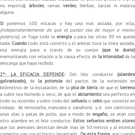
no importa
)
,
árboles
, ramas
verdes
, hierbas, zarzas ni maleza
alguna.
Si
ponemos 100 estacas y hay una mal aislada, por ella
,
(independientemente de que el pastor sea de mayor o menor
potencia)
, se fuga toda la
energía
y para las otras 99 no queda
nada.
Cuando
todo está correcto y el animal toca la línea aislada
esa energía pasa a través de su cuerpo
(que le duele)
memorizando con relación a la causa efecto de
la intensidad
de l
descarga que haya recibido.
2º- LA EFICACIA DEPENDE
:
Del hilo conductor
(alambr
galvanizado),
de
la potencia
del pastor, de la extensión e
kilómetros de la instalación, de la
pica de tierra
, de que el
terreno
a cubrir sea húmedo o seco, de que el
aislamiento
sea perfecto en
todo su recorrido y sobre todo del
señuelo
o
cebo
que consiste en
rodajas de remolacha, manzana o zanahoria y si son carnívoros
unas alas o patas de pollo, que a modo de
engaño,
se atan co
otro alambre en el hilo conductor
. Estos señuelos emiten olore
que los animales detectan desde mas de 50 metros y al intentar
comerlos van con el hocico levantado
. De esta forma
, aun cuando