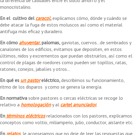
la diferencia de calidades entre el silicio amorfo y el
monocristalino.
En el
cultivo del
caracol
,
explicamos cómo, dónde y cuándo se
debe atacar la fuga de estos moluscos así como el material
antifuga más eficaz y duradero.
En
cómo
ahuyentar
, palomas,
gaviotas, cuervos...de sembrados y
canalones de los edificios, evitamos que depositen, en estos
últimos, nidos y excrementos que puedan obstruirlos, así como el
control de plagas de roedores como pueden ser topillos, ratas,
ratones, conejos, jabalíes y otros...
En qué es
un pastor
eléctrico,
describimos su funcionamiento,
ritmo de los disparos y como se genera la energía.
En normativa
sobre pastores o cercas eléctricas se recoge lo
relativo a
homologación
y al
cartel anunciador
.
En
términos eléctricos
relacionados con los pastores, explicamos
conceptos como voltio, miliamperio, julio, conductor, aislante etc.
En
relatos
,
le aconsejamos que no deje de leer las respuestas que