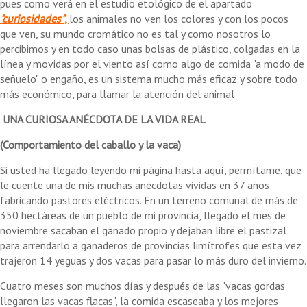
pues como verá en el estudio etológico de el apartado
"curiosidades"
,
los animales no ven los colores y con los pocos
que ven, su mundo cromático no es tal y como nosotros lo
percibimos y en todo caso unas bolsas de plástico, colgadas en la
línea y movidas por el viento así como algo de comida "a modo de
señuelo" o engaño, es un sistema mucho más eficaz y sobre todo
más económico, para llamar la atención del animal
UNA CURIOSA ANÉCDOTA DE LA VIDA REAL
(Comportamiento del caballo y la vaca)
Si usted ha llegado leyendo mi página hasta aquí, permítame, que
le cuente una de mis muchas anécdotas vividas en 37 años
fabricando pastores eléctricos. En un terreno comunal de más de
350 hectáreas de un pueblo de mi provincia, llegado el mes de
noviembre sacaban el ganado propio y dejaban libre el pastizal
para arrendarlo a ganaderos de provincias limítrofes que esta vez
trajeron 14 yeguas y dos vacas para pasar lo más duro del invierno.
Cuatro meses son muchos días y después de las "vacas gordas
llegaron las vacas flacas", la comida escaseaba y los mejores