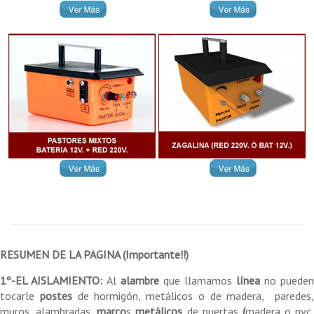
RESUMEN DE LA PAGINA (Importante!!)
...
1º-EL AISLAMIENTO:
Al
alambre
que llamamos
línea
no pueden
tocarle
postes
de hormigón, metálicos o de madera, paredes
muros, alambradas,
marco
s
metálicos
de puertas
(
madera o pvc,