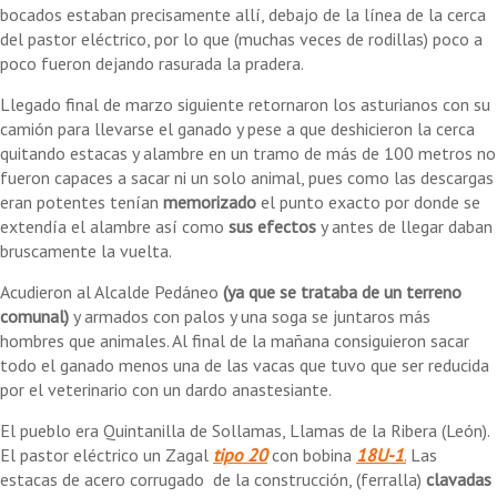
bocados estaban precisamente allí, debajo de la línea de la cerca
del pastor eléctrico, por lo que (muchas veces de rodillas) poco a
poco fueron dejando rasurada la pradera.
Llegado final de marzo siguiente retornaron los asturianos con su
camión para llevarse el ganado y pese a que deshicieron la cerca
quitando estacas y alambre en un tramo de más de 100 metros no
fueron capaces a sacar ni un solo animal, pues como las descargas
eran potentes tenían
memorizado
el punto exacto por donde se
extendía el alambre así como
sus efectos
y antes de llegar daban
bruscamente la vuelta.
Acudieron al Alcalde Pedáneo
(ya que se trataba de un terreno
comunal)
y armados con palos y una soga se juntaros más
hombres que animales. Al final de la mañana consiguieron sacar
todo el ganado menos una de las vacas que tuvo que ser reducida
por el veterinario con un dardo anastesiante.
El pueblo era Quintanilla de Sollamas, Llamas de la Ribera (León).
El pastor eléctrico un Zagal
tipo 20
con bobina
18U-1
.
Las
estacas de acero corrugado de la construcción, (ferralla)
clavadas