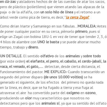
en ciz-zas
y aisladores hechos de de las cuerdas de atar los sacos,
pero de plástico (polietileno) que vienen atando las alpacas de la
paja o de la alfalfa, con
un solo hilo de línea
y el retorno a un
árbol verde como pica de tierra, es decir, "
la cerca Zagal
"
Como dirían Iriarte y Samaniego en sus fábulas...
MORALEJA:
Antes
de poner cualquier pastor en su cerca, piénselo
primero
, pues si
elige un Zagal con bobina 18U-1 en vez de tener que tender 2, 3, ó
4 hilos de alambre con
UNO le basta
y se puede ahorrar mucho
tiempo, trabajo y
dinero.
UN DETALLE.
El sentido
olfativo
de los
animales
y
sobre todo
(por este orden)
el elefante, el perro, el caballo, el cerdo-jabalí, la
vaca, el venado, el gato,....
detectan, desde cierta distancia, el
funcionamiento del pastor.
ME EXPLICO.-
Cuando transcurrido un
segundo del primer disparo
(de unos
10.000 voltios)
se ha
generado el siguiente, de los efectos del primero no queda nada
en la línea, es decir, que se ha fugado a tierra y esa fuga al
atravesar el aire ha convertido parte del
oxígeno
en
ozono
,
produciendo un
olor
muy característico que nosotros no
detectamos pero que los
animales sí
, ya que su sentido del olfato