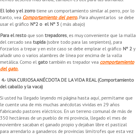
El lobo y el zorro
tiene un comportamiento similar al perro, por lo
tanto, vea
Comportamiento del perro
.
Para ahuyentarlos se debe
usar el gráfico
Nº2 o el Nº 3
( más abajo)
Para el resto
que son
trepadores
, es muy conveniente que la malla
del cercado sea
tupida
(sobre todo para las serpientes), para
forzarlos a trepar y en este caso se debe emplear el gráfico
Nº 2
y
añadir uno o varios alambres de línea por encima de la valla
metálica. Como el
gato
también es trepador vea
comportamiento
del gato
.
4.- UNA CURIOSA ANÉCDOTA DE LA VIDA REAL (Comportamiento
del caballo y la vaca)
Si usted ha llegado leyendo mi página hasta aquí, permítame que
le cuente una de mis muchas anécdotas vividas en 29 años
fabricando pastores eléctricos. En un terreno comunal de más de
350 hectáreas de un pueblo de mi provincia, llegado el mes de
noviembre sacaban el ganado propio y dejaban libre el pastizal
para arrendarlo a ganaderos de provincias limítrofes que esta vez