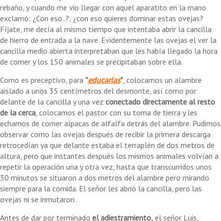
rebaño, y cuando me vio llegar con aquel aparatito en la mano
exclamó: ¿Con eso..?; ¿con eso quieres dominar estas ovejas?
Fíjate, me decía al mismo tiempo que intentaba abrir la cancilla
de hierro de entrada a la nave. Evidentemente las ovejas el ver la
cancilla medio abierta interpretaban que les había llegado la hora
de comer y los 150 animales se precipitaban sobre ella.
Como es preceptivo, para
"
educarlas
"
, colocamos un alambre
aislado a unos 35 centímetros del desmonte, así como por
delante de la cancilla y una vez
conectado directamente al resto
de la cerca
, colocamos el pastor con su toma de tierra y les
echamos de comer alpacas de alfalfa detrás del alambre. Pudimos
observar como las ovejas después de recibir la primera descarga
retrocedían ya que delante estaba el terraplén de dos metros de
altura, pero que instantes después los mismos animales volvían a
repetir la operación una y otra vez, hasta que transcurridos unos
30 minutos se situaron a dos metros del alambre pero mirando
siempre para la comida. El señor les abrió la cancilla, pero las
ovejas ni se inmutaron.
Antes de dar por terminado
el adiestramiento,
el señor Luis,