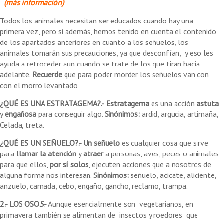
(más información)
Todos los animales necesitan ser educados cuando hay una
primera vez, pero si además, hemos tenido en cuenta el contenido
de los apartados anteriores en cuanto a los señuelos, los
animales tomarán sus precauciones, ya que desconfían, y eso les
ayuda a retroceder aun cuando se trate de los que tiran hacia
adelante.
Recuerde
que para poder morder los señuelos van con
con el morro levantado
¿QUÉ ES UNA ESTRATAGEMA?.-
Estratagema
es una acción
astuta
y
engañosa
para conseguir algo.
Sinónimos:
ardid, argucia, artimaña,
Celada, treta.
¿QUÉ ES UN SEÑUELO?.- Un señuelo
es cualquier cosa que sirve
para l
lamar la atención
y
atraer
a personas, aves, peces o animales
para que ellos,
por sí solos
, ejecuten acciones que a nosotros de
alguna forma nos interesan.
Sinónimos:
señuelo, acicate, aliciente,
anzuelo, carnada, cebo, engaño, gancho, reclamo, trampa.
2.- LOS OSO
S.-
Aunque esencialmente son vegetarianos, en
primavera también se alimentan de insectos y roedores que