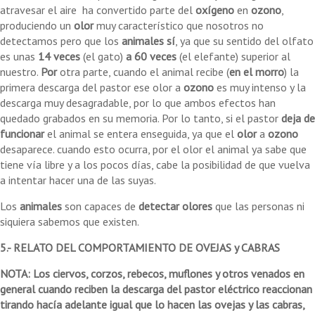
atravesar el aire ha convertido parte del
oxígeno
en
ozono
,
produciendo un
olor
muy característico que nosotros no
detectamos pero que los
animales sí
, ya que su sentido del olfato
es unas
14 veces
(el gato)
a 60 veces
(el elefante) superior al
nuestro.
Por
otra parte, cuando el animal recibe (
en el morro
) la
primera descarga del pastor ese olor a
ozono
es muy intenso y la
descarga muy desagradable, por lo que ambos efectos han
quedado grabados en su memoria. Por lo tanto, si el pastor
deja de
funcionar
el animal se entera enseguida, ya que el
olor
a
ozono
desaparece. cuando esto ocurra, por el olor el animal ya sabe que
tiene vía libre y a los pocos días, cabe la posibilidad de que vuelva
a intentar hacer una de las suyas.
Los
animales
son capaces de
detectar olores
que las personas ni
siquiera sabemos que existen.
5.- RELATO DEL COMPORTAMIENTO DE OVEJAS y CABRAS
NOTA: Los
ciervos, corzos, rebecos, muflones y otros venados en
general cuando reciben la descarga del pastor eléctrico reaccionan
tirando hacía adelante igual que lo hacen las ovejas y las cabras,