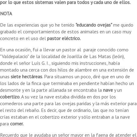
por lo que estos sistemas valen para todos y cada uno de ellos.
NOTA
De las experiencias que yo he tenido
"educando ovejas"
me quedo
grabado el comportamientos de estos animales en un caso muy
concreto en el uso del
pastor eléctrico.
En una ocasión, fui a llevar un pastor al paraje conocido como
"Valdepalacio" de la localidad de Joarilla de Las Matas (león),
donde el señor Luís G. I., siguiendo mis instrucciones, había
montado una cerca con dos hilos de alambre en una extensión de
unas
siete hectáreas
. Para situarnos un poco, diré que en uno de
los lados de la finca que terminaba en pendiente habían hecho un
desmonte y en la parte allanada se encontraba la
nave
y un
cobertizo
. A su vez la nave estaba dividida en dos por los
comederos una parte para las ovejas paridas y la más exterior para
el resto del rebaño. Es decir, que de ordinario, las que no tenían
crías estaban en el cobertizo exterior y sólo entraban a la nave
para
comer.
Recuerdo que le ayudaba un señor mayor en la faena de atender el