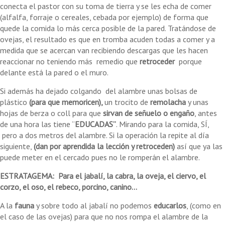
conecta el pastor con su toma de tierra y se les echa de comer
(alfalfa, forraje o cereales, cebada por ejemplo) de forma que
quede la comida lo más cerca posible de la pared. Tratándose de
ovejas, el resultado es que en tromba acuden todas a comer y a
medida que se acercan van recibiendo descargas que les hacen
reaccionar no teniendo más remedio que
retroceder
porque
delante está la pared o el muro.
Si además ha dejado colgando del alambre unas bolsas de
plástico
(para que memoricen),
un
trocito de
remolacha
y unas
hojas de berza o coll para que
sirvan de señuelo o engaño
, antes
de una hora las tiene “
EDUCADAS
”
. Mirando para la comida, SÍ,
pero a dos metros del alambre. Si la operación la repite al día
siguiente,
(dan por aprendida la lección y retroceden)
así que ya las
puede meter en el cercado pues no le romperán el alambre.
ESTRATAGEMA: Para el jabalí, la cabra, la oveja, el ciervo, el
corzo, el oso, el rebeco, porcino, canino...
A la
fauna
y sobre todo al jabalí no podemos
educarlos
, (como en
el caso de las ovejas) para que no nos rompa el alambre de la