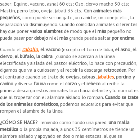
saber: Equino, vacuno, asnal 60 cts; Oso, ciervo macho 50 cts;
Mastín, perro lobo, oveja, jabalí 35 cts.
Con animales más
pequeños,
como puede ser un gato, un caniche, un conejo etc., la
separación va disminuyendo. Cuando coincidan animales diferentes
hay que poner
varios alambres
de modo que el
más
pequeño no
pueda pasar
por debajo
ni el
más
grande pueda saltar
por encima.
Cuando el
caballo,
el vacuno
(excepto el toro de lidia)
, el asno, el
ciervo, el búfalo, la cebra
..,cuando se acercan a la línea
electrificada y aislada del pastor eléctrico, lo hace con precaución,
digamos que va a curiosear y al recibir la descarga
retroceden
. Por
el contrario cuando se trate de
ovejas, cabras ,
jabalíes
, porcino y
canino
y diversa
fauna
como el
corzo
y el
rebeco
al recibir la
primera descarga estos animales tiran hacia delante y lo normal es
que al tropezar con el alambre aislado lo rompan.
Cuando se trate
de los animales domésticos,
podemos educarlos para evitar que
rompan el alambre de la línea.
¿CÓMO SE HACE?
. Teniendo como fondo una pared,
una malla
metálica
o la propia majada, a unos 35 centímetros se tiende un
alambre aislado y apoyado en dos o más estacas, al que se