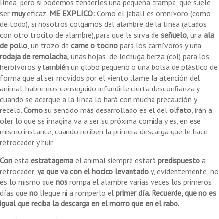
línea, pero si podemos tenderles una pequeña trampa, que suele
ser
muy
eficaz.
ME EXPLICO:
Como el jabalí es omnívoro (como
de todo), si nosotros colgamos del alambre de la línea (atados
con otro trocito de alambre),para que le sirva de
señuelo
, una
ala
de pollo
, un trozo de
carne o tocino
para los carnívoros y una
rodaja de remolacha,
unas hojas de lechuga berza (col) para los
herbívoros
y también
un globo pequeño o una bolsa de plástico de
forma que al ser movidos por el viento llame la atención del
animal, habremos conseguido infundirle cierta desconfianza y
cuando se acerque a la línea lo hará con mucha precaución y
recelo.
Como
su sentido más desarrollado es el del
olfato
, irán a
oler lo que se imagina va a ser su próxima comida y es, en ese
mismo instante, cuando reciben la primera descarga que le hace
retroceder y huir.
Con
esta
estratagema
el animal siempre estará
predispuesto
a
retroceder,
ya que va con el hocico levantado
y, evidentemente, no
es lo mismo que
nos
rompa el alambre varias veces los primeros
días que
no
llegue ni a romperlo el
primer día. Recuerde, que no es
igual que reciba la descarga en el morro que en el rabo.