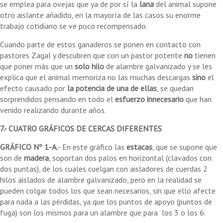
se emplea para ovejas que ya de por sí la
lana
del animal supone
otro aislante añadido, en la mayoría de las casos su enorme
trabajo cotidiano se ve poco recompensado.
Cuando parte de estos ganaderos se ponen en contacto con
pastores Zagal y descubren que con un pastor potente
no
tienen
que poner más que un
solo hilo
de alambre galvanizado y se les
explica que el animal memoriza no las muchas descargas
sino
el
efecto causado por
la potencia de una de ellas
, se quedan
sorprendidos pensando en todo el
esfuerzo innecesario
que han
venido realizando durante años.
7.- CUATRO GRÁFICOS DE CERCAS DIFERENTES
GRÁFICO Nº 1-A.
- En este gráfico las
estacas
, que se supone que
son de
madera
, soportan dos palos en horizontal (clavados con
dos puntas), de los cuales cuelgan con aisladores de cuerdas 2
hilos aislados de alambre galvanizado, pero en la realidad se
pueden colgar todos los que sean necesarios, sin que ello afecte
para nada a las pérdidas, ya que los puntos de apoyo (puntos de
fuga) son los mismos para un alambre que para los 3 o los 6.