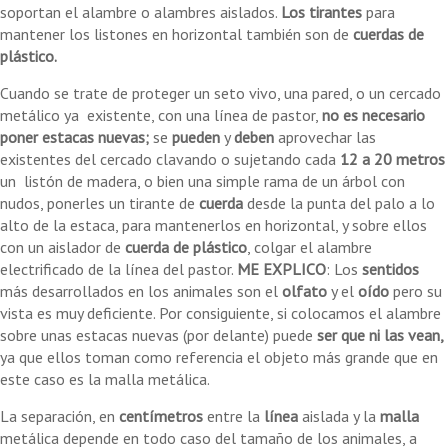
soportan el alambre o alambres aislados.
Los tirantes
para
mantener los listones en horizontal también son de
cuerdas de
plástico.
Cuando se trate de proteger un seto vivo, una pared, o un cercado
metálico ya existente, con una línea de pastor,
no es necesario
poner estacas nuevas;
se
pueden
y
deben
aprovechar las
existentes del cercado clavando o sujetando cada
12 a 20 metros
un listón de madera, o bien una simple rama de un árbol con
nudos, ponerles un tirante de
cuerda
desde la punta del palo a lo
alto de la estaca, para mantenerlos en horizontal, y sobre ellos
con un aislador de
cuerda de plástico
, colgar el alambre
electrificado de la línea del pastor.
ME EXPLICO
: Los
sentidos
más desarrollados en los animales son el
olfato
y el
oído
pero su
vista es muy deficiente. Por consiguiente, si colocamos el alambre
sobre unas estacas nuevas (por delante) puede
ser que ni las vean,
ya que ellos toman como referencia el objeto más grande que en
este caso es la malla metálica.
La separación, en
centímetros
entre la
línea
aislada y la
malla
metálica depende en todo caso del tamaño de los animales, a