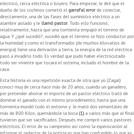
eléctrico, cerca eléctrica o boyero. Para empezar, le diré que el
dueño de los cochinos cometió el
garrafal error
de conectar,
directamente, una de las fases del suministro eléctrico a un
alambre aislado y le
llamó pastor
. Todo ello funcionó,
relativamente, hasta que una tormenta empapó el terreno de
agua. Y ¿qué sucedió?, sucedió que el terreno se hizo conductor por
la humedad y como el transformador (de muchos kilovatios de
energía) tiene una derivación a tierra, la energía de la red eléctrica
pasó a invadirlo todo. Es verdad que pudo haber electrocutado
todo ser viviente que tocara el sistema, incluido el hombre de la
casa.
Esta historia es una repetición exacta de otra que yo (Zagal)
conocí muy de cerca hace más de 20 años, cuando un ganadero,
por pretender ahorrar el importe de un pastor eléctrico trató de
dominar el ganado con el mismo procedimiento, hasta que una
tormenta inundó todo el entorno y le mató dos sementales de
más de 800 Kilos, quemándole la boca
(1)
a varios más que al final
tuvieron que ser sacrificados. Después me compró varios pastores
eléctricos. El error de su campesino así como la equivocación al
informar el redactor de la noticia es que han confundido lo que es