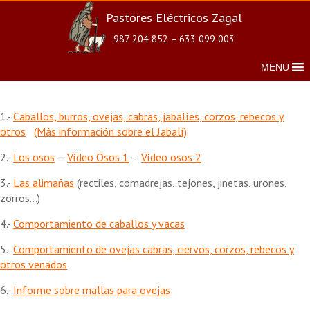
Pastores Eléctricos Zagal
987 204 852 – 633 099 003
MENU
1.-
Caballos, burros, ovejas, cabras, jabalíes, corzos, rebecos y
otros
(Más información sobre el Jabalí)
2.-
Los osos
--
Vídeo Osos 1
--
Vídeo osos 2
3.-
Las alimañas
(rectiles, comadrejas, tejones, jinetas, urones,
zorros...)
4.-
Comportamiento de caballos y vacas
5.-
Comportamiento de ovejas cabras, ciervos, corzos, rebecos y
otros venados
6.-
Informe sobre mallas para ovejas