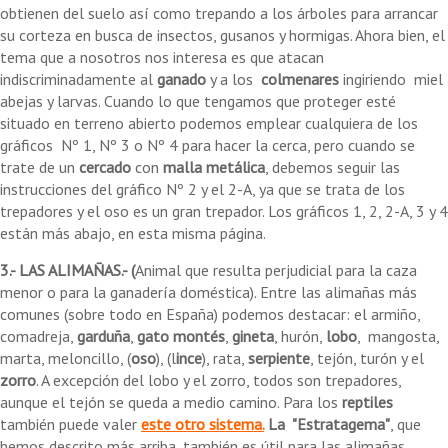
obtienen del suelo así como trepando a los árboles para arrancar
su corteza en busca de insectos, gusanos y hormigas. Ahora bien, el
tema que a nosotros nos interesa es que atacan
indiscriminadamente al
ganado
y a los
colmenares
ingiriendo miel
abejas y larvas. Cuando lo que tengamos que proteger esté
situado en terreno abierto podemos emplear cualquiera de los
gráficos Nº 1, Nº 3 o Nº 4 para hacer la cerca, pero cuando se
trate de un
cercado
con
malla metálica
, debemos seguir las
instrucciones del gráfico Nº 2 y el 2-A, ya que se trata de los
trepadores y el oso es un gran trepador. Los gráficos 1, 2, 2-A, 3 y 4
están más abajo, en esta misma página.
3.- LAS ALIMAÑAS.- (
Animal que resulta perjudicial para la caza
menor o para la ganadería doméstica). Entre las alimañas más
comunes (sobre todo en España) podemos destacar: el armiño,
comadreja,
garduña
,
gato montés
,
gineta
, hurón,
lobo
, mangosta,
marta, meloncillo, (
oso
), (l
ince
), rata,
serpiente
, tejón, turón y el
zorro
. A excepción del lobo y el zorro, todos son trepadores,
aunque el tejón se queda a medio camino. Para los
reptiles
también puede valer
este otro sistema.
La "Estratagema"
, que
hemos descrito más arriba, también es útil para las alimañas.