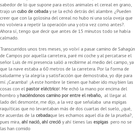
sabedor de lo que supone para estos animales el cereal en grano,
trajo un
cubo de cebada
y se la echó detrás del alambre. ¿Pueden
creer que con la golosina del cereal no hubo ni una sola oveja que
no volviera a repetir la operación una y otra vez como antes?.
Ahora sí, tengo que decir que antes de 15 minutos todo se había
calmado.
Transcurridos unos tres meses, yo volví a pasar camino de Sahagún
de Campos por aquella carretera, paré mi coche y al percatarse el
señor Luis de mi presencia salió a recibirme al medio del campo, ya
que la nave estaba a 60 metros de la carretera. Por la forma de
saludarme y la alegría y satisfacción que demostraba, yo dije para
mí. ¡Caramba! ¡A este hombre le tienen que haber ido muy bien las
cosas con el
pastor eléctrico
!. Me echó la mano por encima del
hombro y
haciéndonos camino por entre el rebaño,
al llegar al
lado del desmonte, me dijo, a la vez que señalaba una espigas
raquíticas que no levantaban más de dos cuartas del suelo, ¿qué,
te acuerdas de la
cebada
que les echamos aquel día de la prueba?,
pues mira,
ahí nació, ahí creció
y ahí tienes las
espigas
pero no se
las han comido