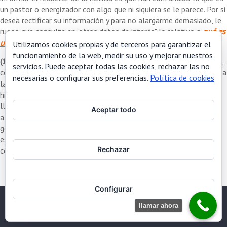
un pastor o energizador con algo que ni siquiera se le parece. Por si
desea rectificar su información y para no alargarme demasiado, le
ruego que consulte en "otros datos de interés" lo relativo a
qué es
un pastor eléctrico
de esta página web de Zagal.
Utilizamos cookies propias y de terceros para garantizar el
funcionamiento de la web, medir su uso y mejorar nuestros
(1)
.- Cuando una corriente eléctrica recorre un conductor metálico,
servicios. Puede aceptar todas las cookies, rechazar las no
como en el caso que nos ocupa, y estar este conductor expuesto a
necesarias o configurar sus preferencias.
Política de cookies
la humedad del rocío nocturno y al aire, (por descomposición del
hidrógeno y del oxígeno) se produce sobre el mismo lo que se
llama
electrolisis
, es decir, que se van depositando sobre el
Aceptar todo
alambre
sales minerales
que los animales ingieren, a modo de
golosina, cada vez que lamen el alambre. Convenía aclarar que
este y no otro es el motivo por lo que los sementales resultaron
Rechazar
con la boca quemada.
Configurar
llamar ahora