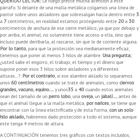
QUERIDO LECTOR:
Le ruego preste mucha atención a este
párrafo. Si delante de una malla metálica colgamos una línea de
pastor sobre unos aisladores que sobresalgan hacía dentro entre
3
a
7
centímetros, en realidad estamos protegiendo entre
20
a
30
centímetros de anchura de ese cierre metálico, ya que por debajo y
por arriba, el animal, no solamente tiene acceso a ella, sino que
incluso puede derribarla, al rascarse, sin que le de corriente alguna.
Por lo tanto
, para que la protección sea medianamente eficaz,
tenemos que poner al menos 3 hilos de alambre.
Una pregunta;
¿usted sabe el engorro, el trabajo, el tiempo y el dinero que
supone poner esos 3 hilos sobre aisladores y a diferentes
alturas...?.
Por el contrario
, si ese alambre aislado lo separamos
unos
60 centímetros
cuando se trate de animales, como
ciervos
grandes, vacuno, equino....
y unos
35
a
40
cuando estos animales
sean del tamaño de un
perro lobo
, una
oveja
, un
jabalí...
, antes de
que el animal llegue a la malla metálica,
por narices
, se tiene que
encontrar con la línea electrificada y de esta forma,
con un solo
hilo aislado,
habremos dado protección a todo el sistema, aunque
este tenga 4 metros de altura.
A CONTINUACIÓN tenemos tres gráficos con textos incluidos,