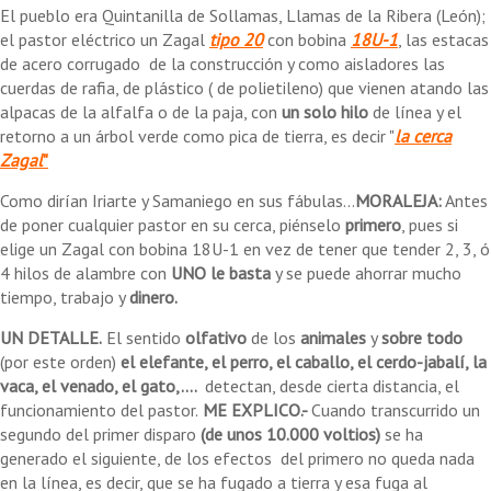
El pueblo era Quintanilla de Sollamas, Llamas de la Ribera (León);
el pastor eléctrico un Zagal
tipo 20
con bobina
18U-1
, las estacas
de acero corrugado de la construcción y como aisladores las
cuerdas de rafia, de plástico ( de polietileno) que vienen atando las
alpacas de la alfalfa o de la paja, con
un solo hilo
de línea y el
retorno a un árbol verde como pica de tierra, es decir "
la cerca
Zagal
"
Como dirían Iriarte y Samaniego en sus fábulas...
MORALEJA:
Antes
de poner cualquier pastor en su cerca, piénselo
primero
, pues si
elige un Zagal con bobina 18U-1 en vez de tener que tender 2, 3, ó
4 hilos de alambre con
UNO le basta
y se puede ahorrar mucho
tiempo, trabajo y
dinero.
UN DETALLE.
El sentido
olfativo
de los
animales
y
sobre todo
(por este orden)
el elefante, el perro, el caballo, el cerdo-jabalí, la
vaca, el venado, el gato,....
detectan, desde cierta distancia, el
funcionamiento del pastor.
ME EXPLICO.-
Cuando transcurrido un
segundo del primer disparo
(de unos
10.000 voltios)
se ha
generado el siguiente, de los efectos del primero no queda nada
en la línea, es decir, que se ha fugado a tierra y esa fuga al