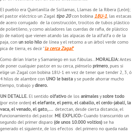
El pueblo era Quintanilla de Sollamas, Llamas de la Ribera (León);
el pastor eléctrico un Zagal
tipo 20
con bobina
18U-1
, las estacas
de acero corrugado de la construcción, trocitos de tubos plástico
de polietileno, y como aisladores las cuerdas de rafia, de plástico
(o de nailon) que vienen atando las alpacas de la alfalfa o de la
paja, con
un solo hilo
de línea y el retorno a un árbol verde como
pica de tierra, es decir "
la cerca Zagal
"
Como dirían Iriarte y Samaniego en sus fábulas...
MORALEJA:
Antes
de poner cualquier pastor en su cerca, piénselo
primero
, pues si
elige un Zagal con bobina 18U-1 en vez de tener que tender 2, 3, ó
4 hilos de alambre con
UNO le basta
y se puede ahorrar mucho
tiempo, trabajo y
dinero.
UN DETALLE.
El sentido
olfativo
de los
animales
y
sobre todo
(por este orden)
el elefante, el perro, el caballo, el cerdo-jabalí, la
vaca, el venado, el gato,....
detectan, desde cierta distancia, el
funcionamiento del pastor.
ME EXPLICO.-
Cuando transcurrido un
segundo del primer disparo
(de unos
10.000 voltios)
se ha
generado el siguiente, de los efectos del primero no queda nada