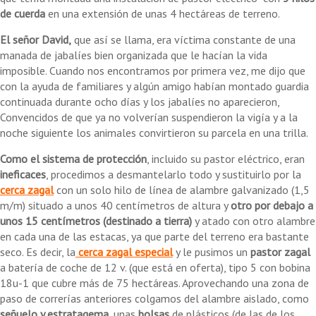
de cuerda
en una extensión de unas 4 hectáreas de terreno.
El señor David,
que así se llama, era víctima constante de una
manada de jabalíes bien organizada que le hacían la vida
imposible. Cuando nos encontramos por primera vez, me dijo que
con la ayuda de familiares y algún amigo habían montado guardia
continuada durante ocho días y los jabalíes no aparecieron,
Convencidos de que ya no volverían suspendieron la vigía y a la
noche siguiente los animales convirtieron su parcela en una trilla.
Como el sistema de protección
, incluido su pastor eléctrico, eran
ineficaces
, procedimos a desmantelarlo todo y sustituirlo por la
cerca zagal
con un solo hilo de línea de alambre galvanizado (1,5
m/m) situado a unos 40 centímetros de altura y
otro por debajo a
unos 15 centímetros (destinado a tierra)
y atado con otro alambre
en cada una de las estacas, ya que parte del terreno era bastante
seco. Es decir, la
cerca zagal
especial
y le pusimos un
pastor zagal
a batería de coche de 12 v. (que está en oferta), tipo 5 con bobina
18u-1 que cubre más de 75 hectáreas. Aprovechando una zona de
paso de correrías anteriores colgamos del alambre aislado, como
señuelo y estratagema
, unas
bolsas
de plásticos (de las de los