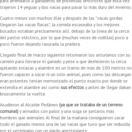
para arrendarlo a ganaderos de provincias limítrofes que esta vez
trajeron 14 yeguas y dos vacas para pasar lo más duro del invierno.
Cuatro meses son muchos días y después de las "vacas gordas
llegaron las vacas flacas", la comida escaseaba y los mejores
bocados estaban precisamente allí, debajo de la línea de la cerca
del pastor eléctrico, por lo que (muchas veces de rodillas) poco a
poco fueron dejando rasurada la pradera.
Llegado final de marzo siguiente retornaron los asturianos con su
camión para llevarse el ganado y pese a que deshicieron la cerca
quitando estacas y alambre en un tramo de más de 100 metros no
fueron capaces a sacar ni un solo animal, pues como las descargas
eran potentes tenían memorizado el punto exacto por donde se
extendía el alambre así como
sus efectos
y antes de llegar daban
bruscamente la vuelta.
Acudieron al Alcalde Pedáneo
(ya que se trataba de un terreno
comunal)
y armados con palos y una soga se juntaros más
hombres que animales. Al final de la mañana consiguieron sacar
todo el ganado menos una de las vacas que tuvo que ser reducida
por el veterinario con un dardo anestesiante.