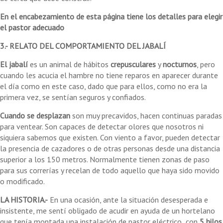
En el encabezamiento de esta página tiene los detalles para elegir
el pastor adecuado
3.- RELATO DEL COMPORTAMIENTO DEL JABALÍ
El jabalí
es un animal de hábitos
crepusculares
y
nocturnos
, pero
cuando les acucia el hambre no tiene reparos en aparecer durante
el día como en este caso, dado que para ellos, como no era la
primera vez, se sentían seguros y confiados.
Cuando se desplazan
son muy precavidos, hacen continuas paradas
para ventear. Son capaces de detectar olores que nosotros ni
siquiera sabemos que existen. Con viento a favor, pueden detectar
la presencia de cazadores o de otras personas desde una distancia
superior a los 150 metros. Normalmente tienen zonas de paso
para sus correrías y recelan de todo aquello que haya sido movido
o modificado.
LA HISTORIA.-
En una ocasión, ante la situación desesperada e
insistente, me sentí obligado de acudir en ayuda de un hortelano
que tenía montada una instalación de pastor eléctrico con
5 hilos