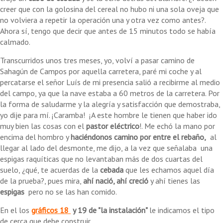
creer que con la golosina del cereal no hubo ni una sola oveja que
no volviera a repetir la operación una y otra vez como antes?.
Ahora sí, tengo que decir que antes de 15 minutos todo se había
calmado.
Transcurridos unos tres meses, yo, volví a pasar camino de
Sahagún de Campos por aquella carretera, paré mi coche y al
percatarse el señor Luís de mi presencia salió a recibirme al medio
del campo, ya que la nave estaba a 60 metros de la carretera. Por
la forma de saludarme y la alegría y satisfacción que demostraba,
yo dije para mí. ¡Caramba! ¡A este hombre le tienen que haber ido
muy bien las cosas con el
pastor eléctrico
!. Me echó la mano por
encima del hombro y
haciéndonos camino por entre el rebaño,
al
llegar al lado del desmonte, me dijo, a la vez que señalaba una
espigas raquíticas que no levantaban más de dos cuartas del
suelo, ¿qué, te acuerdas de la
cebada
que les echamos aquel día
de la prueba?, pues mira,
ahí nació, ahí creció
y ahí tienes las
espigas
pero no se las han comido.
En el los
gráficos 18
y 19 de "la instalación"
le indicamos el tipo
de cerca que debe construir.