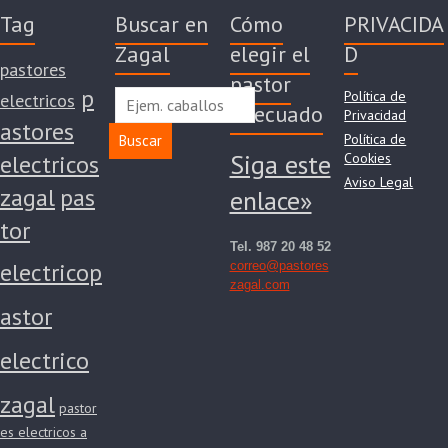
Tag
Buscar en
Cómo
PRIVACIDA
Zagal
elegir el
D
pastores
pastor
p
Política de
electricos
adecuado
Privacidad
astores
Política de
Buscar
Siga este
electricos
Cookies
Aviso Legal
zagal
pas
enlace»
tor
Tel. 987 20 48 52
electrico
p
correo@pastores
zagal.com
astor
electrico
zagal
pastor
es electricos a