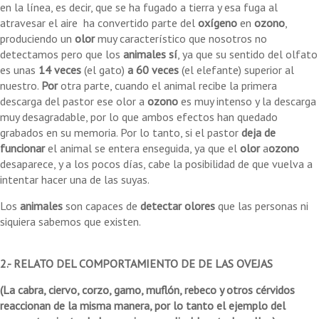
en la línea, es decir, que se ha fugado a tierra y esa fuga al
atravesar el aire ha convertido parte del
oxígeno
en
ozono
,
produciendo un
olor
muy característico que nosotros no
detectamos pero que los
animales sí
, ya que su sentido del olfato
es unas
14 veces
(el gato)
a 60 veces
(el elefante) superior al
nuestro.
Por
otra parte, cuando el animal recibe la primera
descarga del pastor ese olor a
ozono
es muy intenso y la descarga
muy desagradable, por lo que ambos efectos han quedado
grabados en su memoria. Por lo tanto, si el pastor
deja de
funcionar
el animal se entera enseguida, ya que el
olor
a
ozono
desaparece, y a los pocos días, cabe la posibilidad de que vuelva a
intentar hacer una de las suyas.
Los
animales
son capaces de
detectar olores
que las personas ni
siquiera sabemos que existen.
2.- RELATO DEL COMPORTAMIENTO DE DE LAS OVEJAS
(La cabra, ciervo, corzo, gamo, muflón, rebeco y otros cérvidos
reaccionan de la misma manera, por lo tanto el ejemplo del