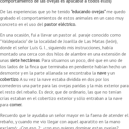
comportamiento de las ovejas es aplicable a todos ellos)
De las experiencias que yo he tenido
"educando ovejas"
me quedo
grabado el comportamientos de estos animales en un caso muy
concreto en el uso del
pastor eléctrico.
En una ocasión, fui a llevar un pastor al paraje conocido como
"Valdepalacio" de la localidad de Joarilla de Las Matas (león),
donde el señor Luís G. I., siguiendo mis instrucciones, había
montado una cerca con dos hilos de alambre en una extensión de
unas
siete hectáreas
. Para situarnos un poco, diré que en uno de
los lados de la finca que terminaba en pendiente habían hecho un
desmonte y en la parte allanada se encontraba la
nave
y un
cobertizo
. A su vez la nave estaba dividida en dos por los
comederos una parte para las ovejas paridas y la más exterior para
el resto del rebaño. Es decir, que de ordinario, las que no tenían
crías estaban en el cobertizo exterior y sólo entraban a la nave
para
comer.
Recuerdo que le ayudaba un señor mayor en la faena de atender el
rebaño, y cuando me vio llegar con aquel aparatito en la mano
exclamó: ¿Con eso..?; ¿con eso quieres dominar estas ovejas?