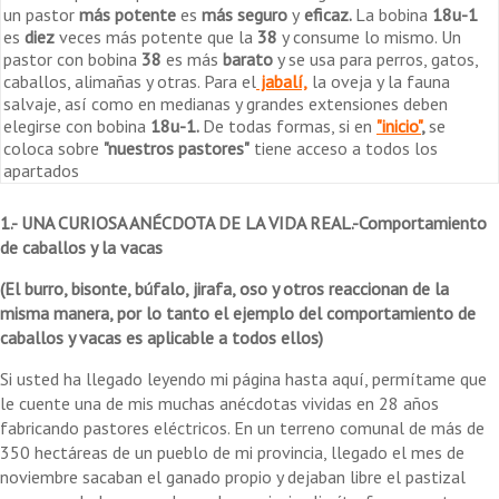
un pastor
más potente
es
más seguro
y
eficaz.
La bobina
18u-1
es
diez
veces más potente que la
38
y consume lo mismo. Un
pastor con bobina
38
es más
barato
y se usa para perros, gatos,
caballos, alimañas y otras. Para el
jabalí,
la oveja y la fauna
salvaje, así como en medianas y grandes extensiones deben
elegirse con bobina
18u-1.
De todas formas, si en
"inicio"
,
se
coloca sobre
"nuestros pastores"
tiene acceso a todos los
apartados
1.- UNA CURIOSA ANÉCDOTA DE LA VIDA REAL.-Comportamiento
de caballos y la vacas
(El burro, bisonte, búfalo, jirafa, oso y otros reaccionan de la
misma manera, por lo tanto el ejemplo del comportamiento de
caballos y vacas es aplicable a todos ellos)
Si usted ha llegado leyendo mi página hasta aquí, permítame que
le cuente una de mis muchas anécdotas vividas en 28 años
fabricando pastores eléctricos. En un terreno comunal de más de
350 hectáreas de un pueblo de mi provincia, llegado el mes de
noviembre sacaban el ganado propio y dejaban libre el pastizal