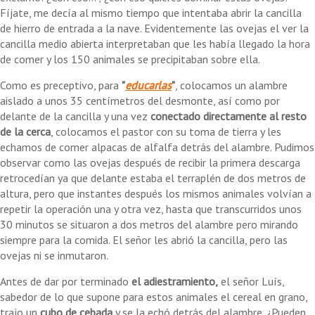
Fíjate, me decía al mismo tiempo que intentaba abrir la cancilla
de hierro de entrada a la nave. Evidentemente las ovejas el ver la
cancilla medio abierta interpretaban que les había llegado la hora
de comer y los 150 animales se precipitaban sobre ella.
Como es preceptivo, para
"
educarlas
"
, colocamos un alambre
aislado a unos 35 centímetros del desmonte, así como por
delante de la cancilla y una vez
conectado directamente al resto
de la cerca
, colocamos el pastor con su toma de tierra y les
echamos de comer alpacas de alfalfa detrás del alambre. Pudimos
observar como las ovejas después de recibir la primera descarga
retrocedían ya que delante estaba el terraplén de dos metros de
altura, pero que instantes después los mismos animales volvían a
repetir la operación una y otra vez, hasta que transcurridos unos
30 minutos se situaron a dos metros del alambre pero mirando
siempre para la comida. El señor les abrió la cancilla, pero las
ovejas ni se inmutaron.
Antes de dar por terminado
el adiestramiento,
el señor Luís,
sabedor de lo que supone para estos animales el cereal en grano,
trajo un
cubo de cebada
y se la echó detrás del alambre. ¿Pueden