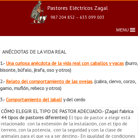
Pastores Eléctricos Zagal
987 204 852 – 633 099 003
MENU
ANÉCDOTAS DE LA VIDA REAL
1.-
Una curiosa anécdota de la vida real con caballos y vacas
(burro,
bisonte, búfalo, jirafa, oso y otros)
2.-
Relato del comportamiento de las ovejas
. (cabra, ciervo, corzo,
gamo, muflón, rebeco y otros)
3.-
Comportamiento del jabalí
y del cerdo
CÓMO ELEGIR EL TIPO DE PASTOR ADECUADO
.- (Zagal fabrica
44 tipos de pastores diferentes)
El tipo de pastor a elegir está
relacionado con la extensión de la instalación, con el tipo de
terreno, con la potencia, con la seguridad y con la clase de
animales para el que va a ser destino.- En igualdad de condiciones