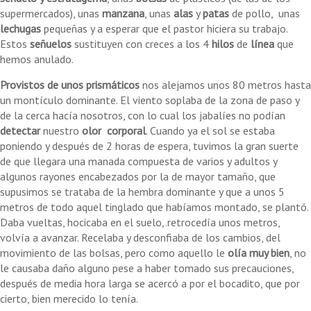
supermercados), unas
manzana
, unas
alas
y
patas
de pollo, unas
lechugas
pequeñas y a esperar que el pastor hiciera su trabajo.
Estos
señuelos
sustituyen con creces a los 4
hilos
de
línea
que
hemos anulado.
Provistos de unos prismáticos
nos alejamos unos 80 metros hasta
un montículo dominante. El viento soplaba de la zona de paso y
de la cerca hacía nosotros, con lo cual los jabalíes no podían
detectar
nuestro
olor corporal
. Cuando ya el sol se estaba
poniendo y después de 2 horas de espera, tuvimos la gran suerte
de que llegara una manada compuesta de varios y adultos y
algunos rayones encabezados por la de mayor tamaño, que
supusimos se trataba de la hembra dominante y que a unos 5
metros de todo aquel tinglado que habíamos montado, se plantó.
Daba vueltas, hocicaba en el suelo,.retrocedía unos metros,
volvía a avanzar. Recelaba y desconfiaba de los cambios, del
movimiento de las bolsas, pero como aquello le
olía muy bien
, no
le causaba daño alguno pese a haber tomado sus precauciones,
después de media hora larga se acercó a por el bocadito, que por
cierto, bien merecido lo tenía.